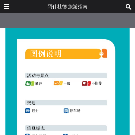
DOWNLOAD
阿什杜德 旅游指南
Ashdod Travelers guide.pdf
10.2 MB