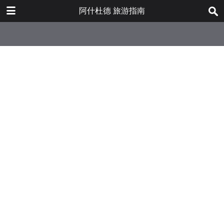
DOWNLOAD
阿什杜德 旅游指南
Ashdod Travelers guide.pdf
10.2 MB