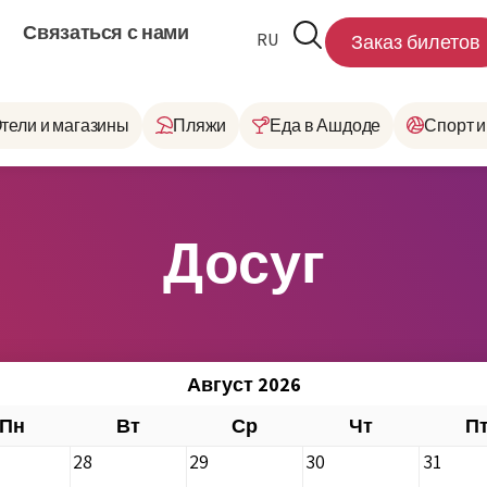
Связаться с нами
RU
HE
Заказ билетов
тели и магазины
Пляжи
Еда в Ашдоде
Спорт и
Досуг
Август 2026
Пн
Вт
Ср
Чт
П
28
29
30
31