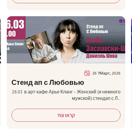
26 לМарт, 2026
Стенд ап с Любовью
26.03 в арт-кафе Арье Кланг – Женский (и немного
мужской) стендап с Л...
קראו עוד