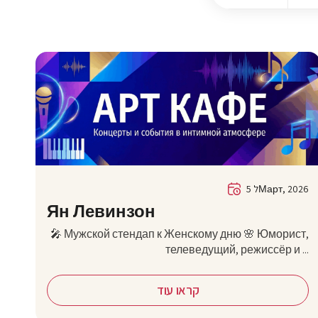
5 לМарт, 2026
Ян Левинзон
🎤 Мужской стендап к Женскому дню 🌸 Юморист,
телеведущий, режиссёр и ...
קראו עוד