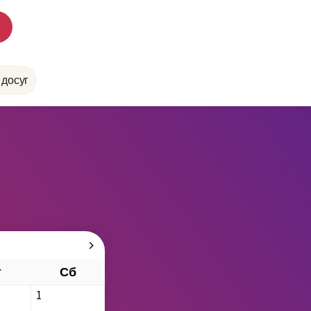
 досуг
т
Сб
1