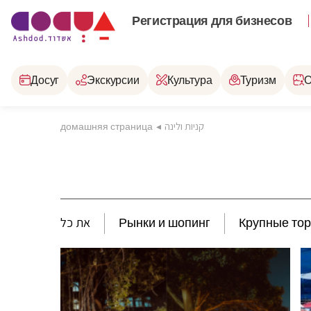
Регистрация для бизнесов
Досуг
Экскурсии
Культура
Туризм
О
домашняя страница
◂
קניות ולינה
את כל
Рынки и шопинг
Крупные то