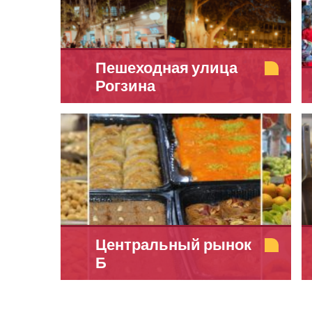
Пешеходная улица
Рогзина
Центральный рынок
Б