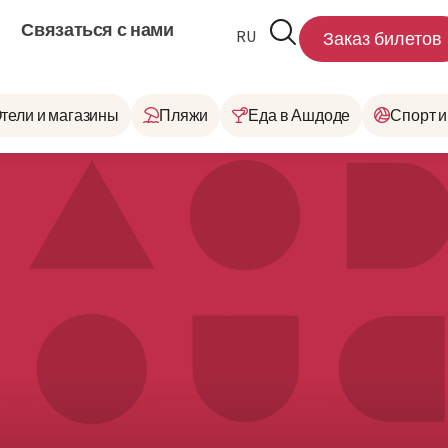
Связаться с нами
RU
HE
Заказ билетов
тели и магазины
Пляжи
Еда в Ашдоде
Спорт и