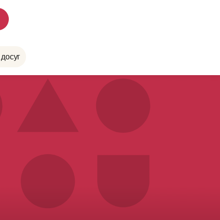
 досуг