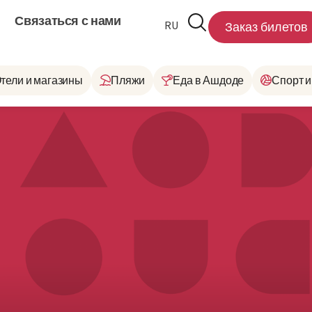
Связаться с нами
RU
HE
Заказ билетов
тели и магазины
Пляжи
Еда в Ашдоде
Спорт и