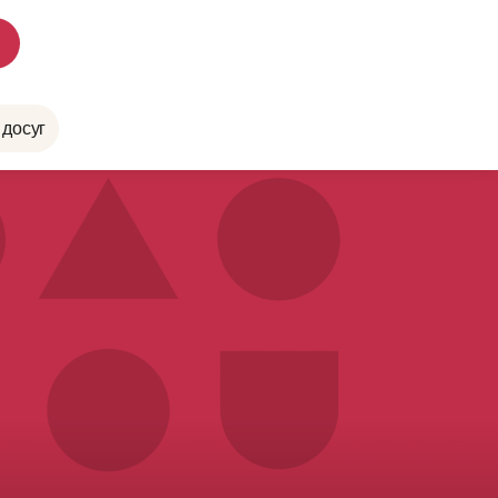
 досуг