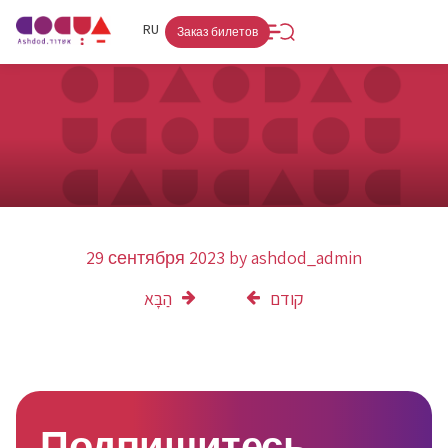
FR
RU
HE
Заказ билетов
29 сентября 2023
by
ashdod_admin
קודם
הַבָּא
Подпишитесь