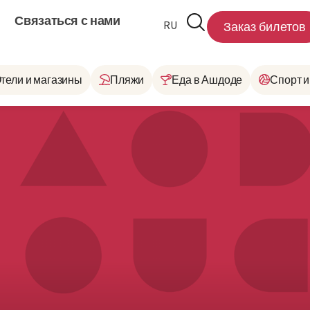
Связаться с нами
RU
HE
Заказ билетов
тели и магазины
Пляжи
Еда в Ашдоде
Спорт и