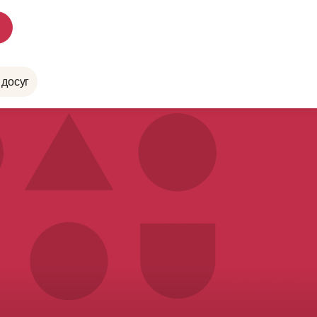
 досуг