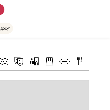
 досуг