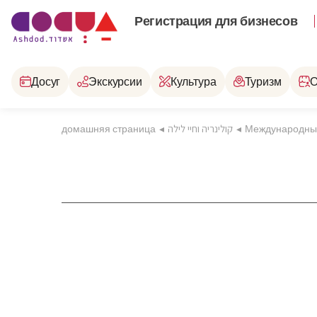
Регистрация для бизнесов
Досуг
Экскурсии
Культура
Туризм
О
домашняя страница
◂
קולינריה וחיי לילה
◂
Международны