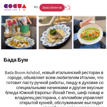
FR
RU
HE
Заказ билетов
Бада Бум
Bada Boom Ashdod, новый итальянский ресторан в
городе, объявляет всем любителям Италии, что
готовит пасту ручной работы, пиццу в духовке со
специальными начинками и другие вкусные
блюда Южной Европы! Йохай Гено, шеф-повар и
владелец ресторана, с апломбом управляет
открытой кухней, обслуживание выглядит