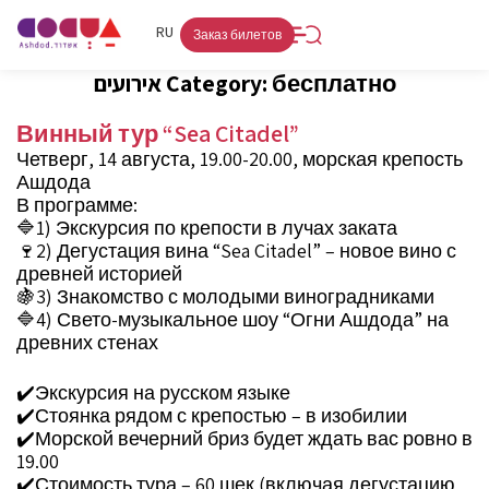
FR
RU
HE
Заказ билетов
אירועים Category:
бесплатно
Винный тур “Sea Citadel”
Четверг, 14 августа, 19.00-20.00, морская крепость
Ашдода
В программе:
🔷1) Экскурсия по крепости в лучах заката
🍷2) Дегустация вина “Sea Citadel” – новое вино с
древней историей
🍇3) Знакомство с молодыми виноградниками
🔷4) Свето-музыкальное шоу “Огни Ашдода” на
древних стенах
✔️Экскурсия на русском языке
✔️Стоянка рядом с крепостью – в изобилии
✔️Морской вечерний бриз будет ждать вас ровно в
19.00
✔️Стоимость тура – 60 шек (включая дегустацию