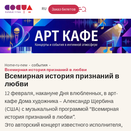
FR
RU
HE
Заказ билетов
Home-ru-new
-
события
-
Всемирная история признаний в любви
Всемирная история признаний в
любви
12 февраля, накануне Дня влюбленных, в арт-
кафе Дома художника – Александр Щербина
(США) с музыкальной программой “Всемирная
история признаний в любви”.
Это авторский концерт известного исполнителя,