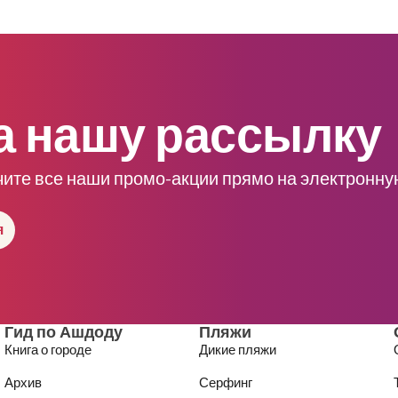
а нашу рассылку
чите все наши промо-акции прямо на электронну
я
Гид по Ашдоду
Пляжи
Книга о городе
Дикие пляжи
Архив
Серфинг