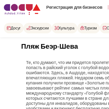
Регистрация для бизнесов
Досуг
Экскурсии
Культура
Туризм
О
Пляж Беэр-Шева
Те, кто думают, что им придется пролете
попасть в райский уголок с голубой во
ошибаются. Здесь, в Ашдоде, находятся
впечатляющих пляжей. Недаром семь о
купания получили прозвище «Золотые пл
завоевывают рейтинг самых чистых пля
международному стандарту «Голубой фла
которых считаются лучшими в стране дл
доступны для инвалидов, оборудованы
удобствами и включают бесплатную пар