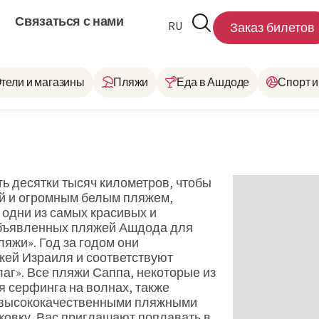
Связаться с нами
RU
HE
Заказ билетов
тели и магазины
Пляжи
Еда в Ашдоде
Спорт и
ть десятки тысяч километров, чтобы
дой и огромным белым пляжем,
 одни из самых красивых и
бъявленных пляжей Ашдода для
яжи». Год за годом они
жей Израиля и соответствуют
г». Все пляжи Саппа, некоторые из
я серфинга на волнах, также
 высококачественными пляжными
ковку. Вас приглашают поплавать в