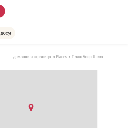
 досуг
домашняя страница
◂
Places
◂
Пляж Беэр-Шева