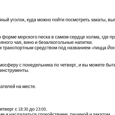
ный уголок, куда можно пойти посмотреть закаты, вы
в форме морского песка в самом сердце холма, где п
яного чая, вино и безалкогольные напитки.
м транспортным средством под названием «пицца Йона
сферу с понедельника по четверг, и вы можете быть 
 инструменты.
ателей на месте.
верг с 18:30 до 23:00.
е и насладиться спокойствием, тишиной и закатом.