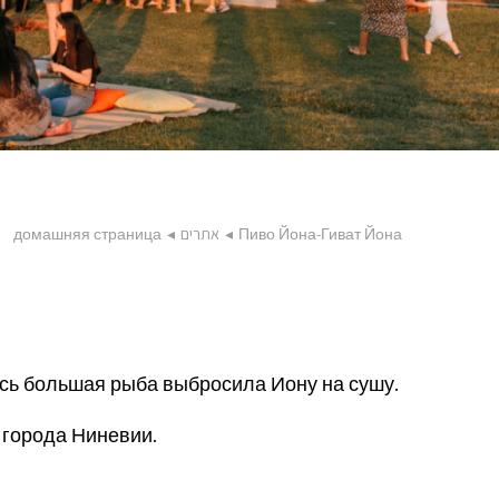
домашняя страница
◂
אתרים
◂
Пиво Йона-Гиват Йона
есь большая рыба выбросила Иону на сушу.
 города Ниневии.