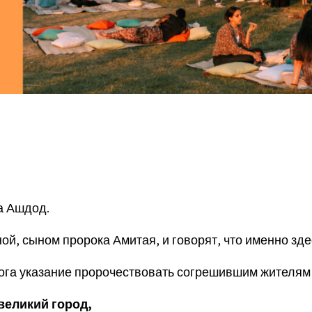
а Ашдод.
й, сыном пророка Амитая, и говорят, что именно зд
Бога указание пророчествовать согрешившим жителям
великий город
,