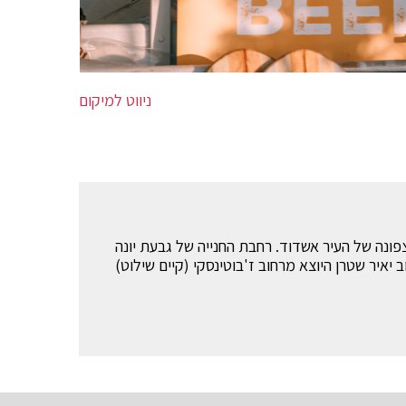
ניווט למיקום
פונה של העיר אשדוד. רחבת החנייה של גבעת יונה
 יאיר שטרן היוצא מרחוב ז'בוטינסקי (קיים שילוט