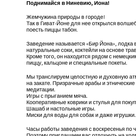
Поднимайся в Ниневию, Иона
!
Жемчужина природы в городе!
Так в Гиват-Йоне для нее открылся волшеб
поесть пиццы табон.
Заведение называется «Бир Йона», лодка 
натуральные соки, коктейли на основе трав
Кроме того, он находится рядом с немецки
пиццу, кальцоне и специальные покеты.
Мы транслируем целостную и духовную атмо
на закате. Призрачные арабы и этнические
медитации.
Игры с прыганием мяча.
Кооперативные коврики и стулья для покуп
Шашаб и настольные игры.
Миски для воды для собак и даже игрушки.
Часы работы заведения с воскресенья по чет
Поэтому приглашаем вас отдохнуть на холм