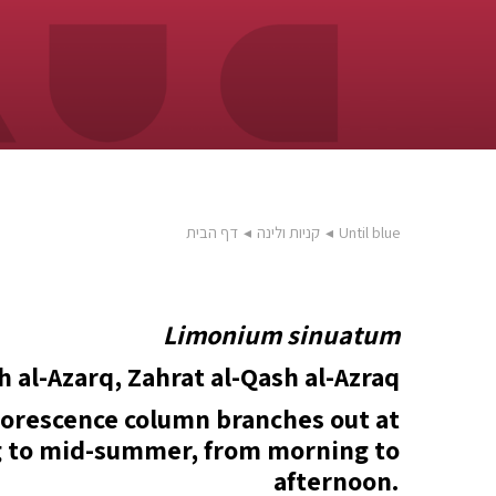
Until blue
◂
קניות ולינה
◂
דף הבית
Limonium sinuatum
h al-Azarq, Zahrat al-Qash al-Azraq
florescence column branches out at
ing to mid-summer, from morning to
afternoon.