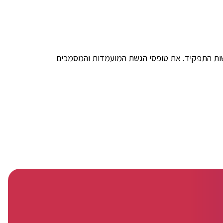
כים המעידים על עמידה בדרישות התפקיד. את טופסי הגשת המועמדות והמסמכים