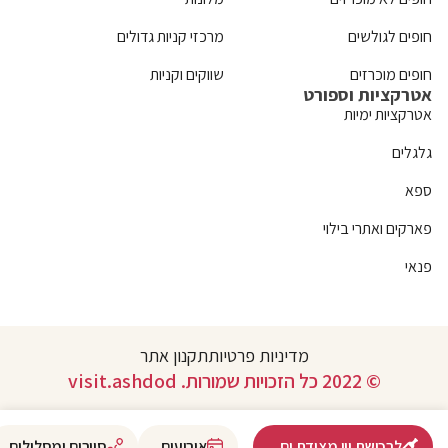
חופים לגולשים
מרכזי קניות גדולים
חופים מוכרזים
שווקים וקניות
אטרקציות וספורט
אטרקציות ימיות
גלגלים
ספא
פארקים ואתרי בילוי
פנאי
מדיניות פרטיות
תקנון אתר
© 2022 כל הזכויות שמורות. visit.ashdod
לרכישת יין מצודת ים
אירועים
סיורים ומסלולים