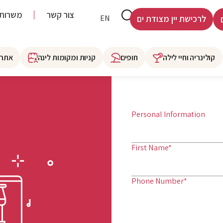
צור קשר
משרות
HE
EN
לרכישת יין מצודת ים
קולינריה וחיי לילה
חופים
קניות ומקומות לינה
אתרי
Personal Information
First Name*
Phone Number*