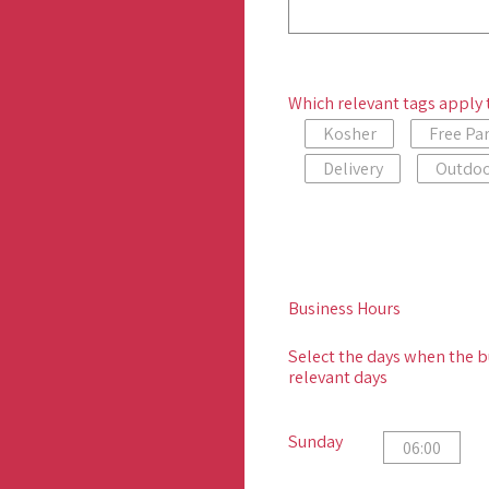
Which relevant tags apply 
Kosher
Free Pa
Delivery
Outdoo
Business Hours
Select the days when the b
relevant days
Sunday