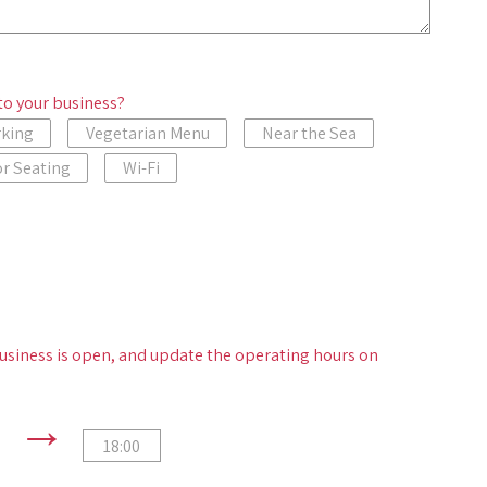
to your business?
rking
Vegetarian Menu
Near the Sea
r Seating
Wi-Fi
usiness is open, and update the operating hours on
←