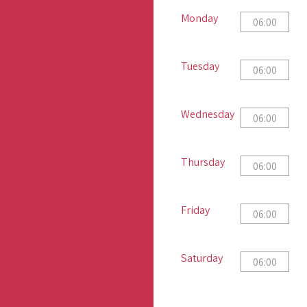
Monday
Tuesday
Wednesday
Thursday
Friday
Saturday