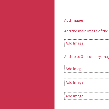
Add Images
Add the main image of the
Add Image
Add up to 3 secondary imag
Add Image
Add Image
Add Image