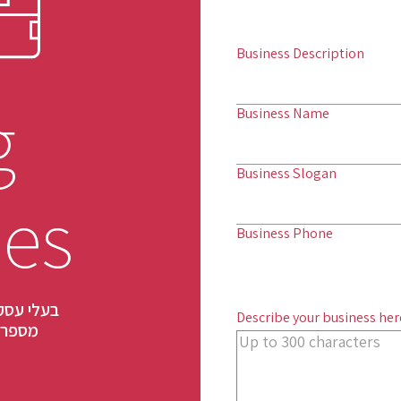
Business Description
g
Business Name
Business Slogan
ses
Business Phone
בעלי עסק
Describe your business here
מספר 