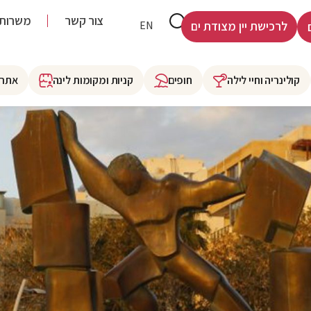
צור קשר
משרות
HE
EN
לרכישת יין מצודת ים
קולינריה וחיי לילה
חופים
קניות ומקומות לינה
אתרי