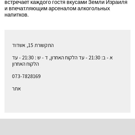
встречает каждого гостя вкусами Земли Израиля
и впечатляющим арсеналом алкогольных
напитков.
התקשורת 15, אשדוד
א - ב: 21:30 - עד הלקוח האחרון, ד - ש : 21:30 - עד
הלקוח האחרון
073-7828169
אתר