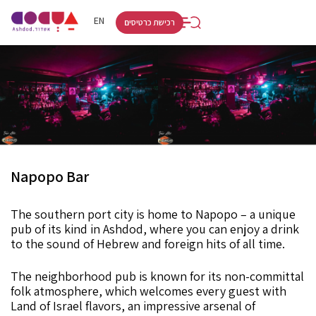
RU
HE
EN
רכישת כרטיסים
Napopo Bar
The southern port city is home to Napopo – a unique
pub of its kind in Ashdod, where you can enjoy a drink
to the sound of Hebrew and foreign hits of all time.
The neighborhood pub is known for its non-committal
folk atmosphere, which welcomes every guest with
Land of Israel flavors, an impressive arsenal of