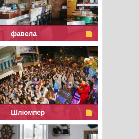
фавела
Шлюмпер