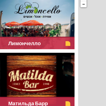
−
Лимончелло
Матильда Барр