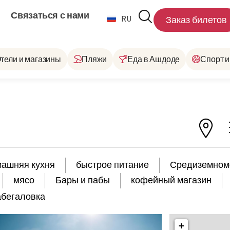
Связаться с нами
RU
HE
Заказ билетов
тели и магазины
Пляжи
Еда в Ашдоде
Спорт и
ашняя кухня
быстрое питание
Средиземном
мясо
Бары и пабы
кофейный магазин
абегаловка
+