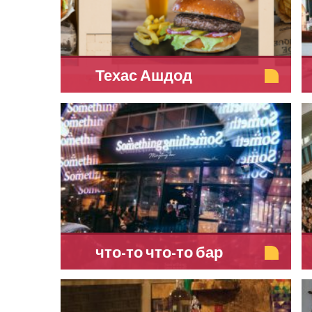
Техас Ашдод
что-то что-то бар