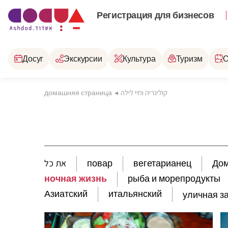
Регистрация для бизнесов
Досуг
Экскурсии
Культура
Туризм
О
домашняя страница
◂
קולינריה וחיי לילה
את כל
повар
вегетарианец
Дом
ночная жизнь
рыба и морепродукты
Азиатский
итальянский
уличная з