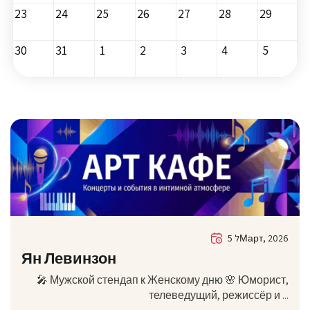
23
24
25
26
27
28
29
30
31
1
2
3
4
5
5 לМарт, 2026
Ян Левинзон
🎤 Мужской стендап к Женскому дню 🌸 Юморист,
телеведущий, режиссёр и ...