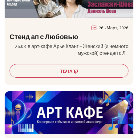
26 לМарт, 2026
Стенд ап с Любовью
26.03 в арт-кафе Арье Кланг – Женский (и немного
мужской) стендап с Л...
קראו עוד