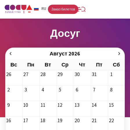
FR
RU
HE
Заказ билетов
Досуг
Август 2026
Вс
Пн
Вт
Ср
Чт
Пт
Сб
26
27
28
29
30
31
1
2
3
4
5
6
7
8
9
10
11
12
13
14
15
16
17
18
19
20
21
22