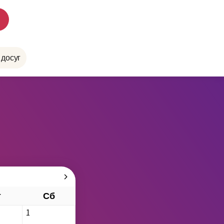
 досуг
т
Сб
1