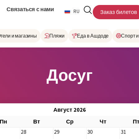
Связаться с нами
RU
HE
Заказ билетов
тели и магазины
Пляжи
Еда в Ашдоде
Спорт и
Досуг
Август 2026
Пн
Вт
Ср
Чт
П
28
29
30
31