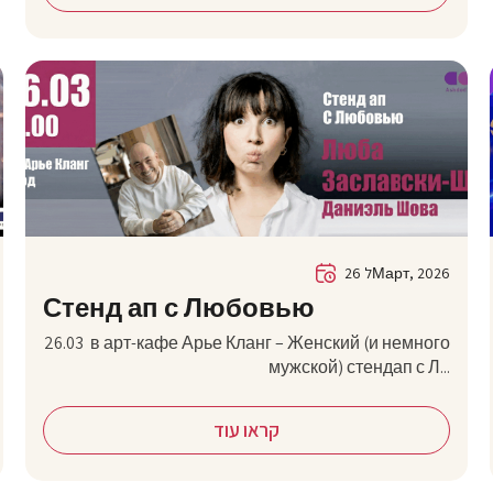
26 לМарт, 2026
Стенд ап с Любовью
26.03 в арт-кафе Арье Кланг – Женский (и немного
мужской) стендап с Л...
קראו עוד