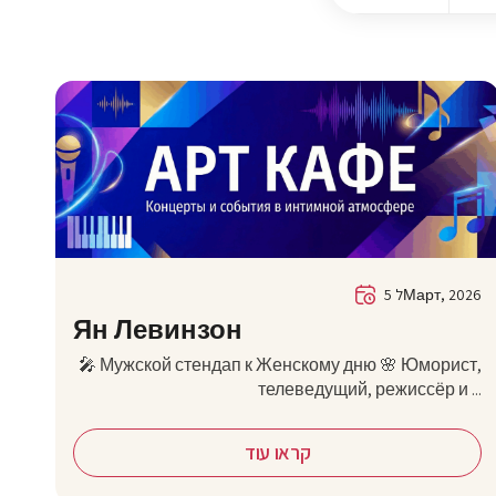
5 לМарт, 2026
Ян Левинзон
🎤 Мужской стендап к Женскому дню 🌸 Юморист,
телеведущий, режиссёр и ...
קראו עוד