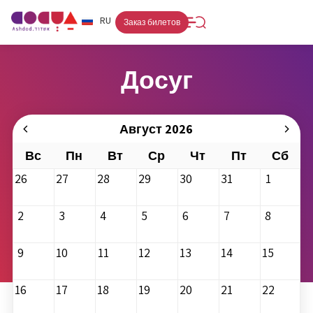
FR
RU
HE
Заказ билетов
Досуг
Август 2026
Вс
Пн
Вт
Ср
Чт
Пт
Сб
26
27
28
29
30
31
1
2
3
4
5
6
7
8
9
10
11
12
13
14
15
16
17
18
19
20
21
22