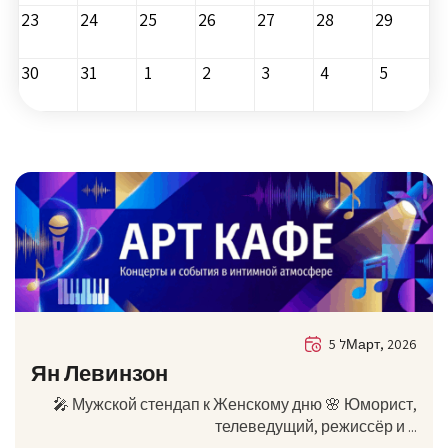
23
24
25
26
27
28
29
30
31
1
2
3
4
5
5 לМарт, 2026
Ян Левинзон
🎤 Мужской стендап к Женскому дню 🌸 Юморист,
телеведущий, режиссёр и ...