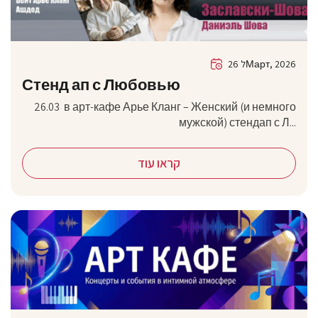
26 לМарт, 2026
Стенд ап с Любовью
26.03 в арт-кафе Арье Кланг – Женский (и немного
мужской) стендап с Л...
קראו עוד