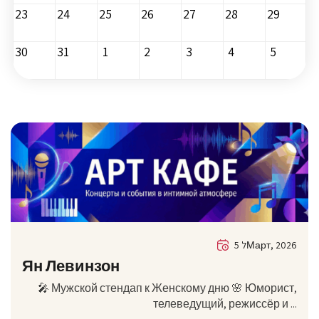
23
24
25
26
27
28
29
30
31
1
2
3
4
5
5 לМарт, 2026
Ян Левинзон
🎤 Мужской стендап к Женскому дню 🌸 Юморист,
телеведущий, режиссёр и ...