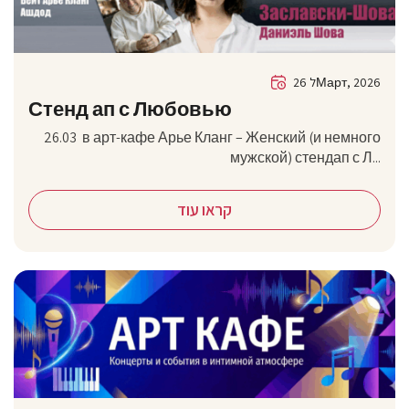
26 לМарт, 2026
Стенд ап с Любовью
26.03 в арт-кафе Арье Кланг – Женский (и немного
мужской) стендап с Л...
קראו עוד