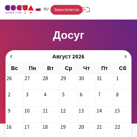
FR
RU
HE
Заказ билетов
Досуг
Август 2026
Вс
Пн
Вт
Ср
Чт
Пт
Сб
26
27
28
29
30
31
1
2
3
4
5
6
7
8
9
10
11
12
13
14
15
16
17
18
19
20
21
22