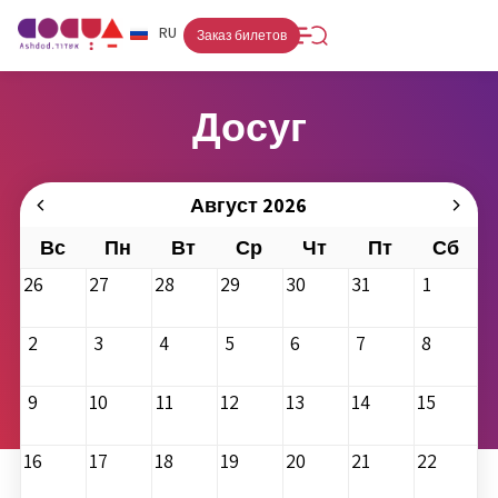
FR
RU
HE
Заказ билетов
Досуг
Август 2026
Вс
Пн
Вт
Ср
Чт
Пт
Сб
26
27
28
29
30
31
1
2
3
4
5
6
7
8
9
10
11
12
13
14
15
16
17
18
19
20
21
22