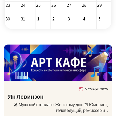
23
24
25
26
27
28
29
30
31
1
2
3
4
5
5 לМарт, 2026
Ян Левинзон
🎤 Мужской стендап к Женскому дню 🌸 Юморист,
телеведущий, режиссёр и ...