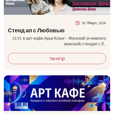
26 לМарт, 2026
Стенд ап с Любовью
26.03 в арт-кафе Арье Кланг – Женский (и немного
мужской) стендап с Л...
קראו עוד