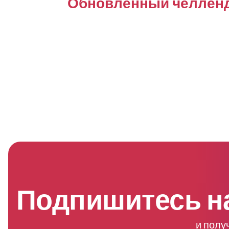
Обновленный челлендж
Подпишитесь н
и полу