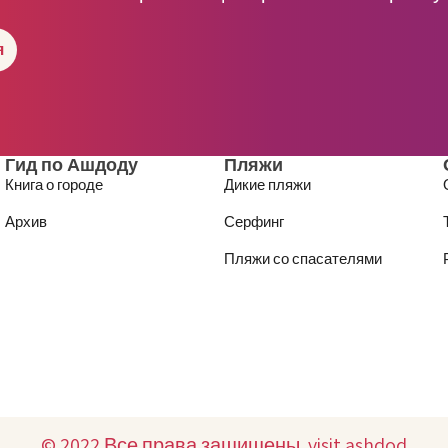
я
Гид по Ашдоду
Пляжи
Книга о городе
Дикие пляжи
Архив
Серфинг
Пляжи со спасателями
© 2022 Все права защищены. visit.ashdod