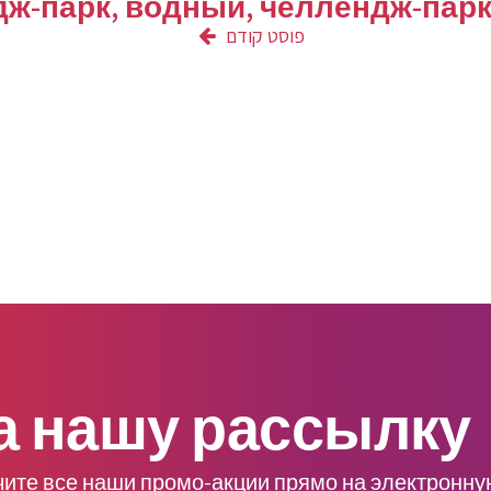
-парк, водный, челлендж-парк 
פוסט קודם
а нашу рассылку
чите все наши промо-акции прямо на электронну