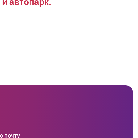
и автопарк.
ю почту