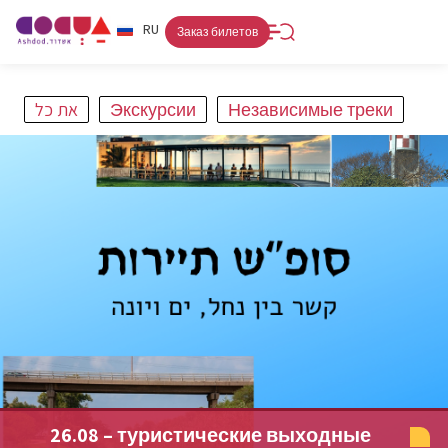
FR
RU
HE
Заказ билетов
את כל
Экскурсии
Независимые треки
פורט
קניות ולינה
אתרים
אמנות ותרבות
חופים
מסלולים
26.08 – туристические выходные