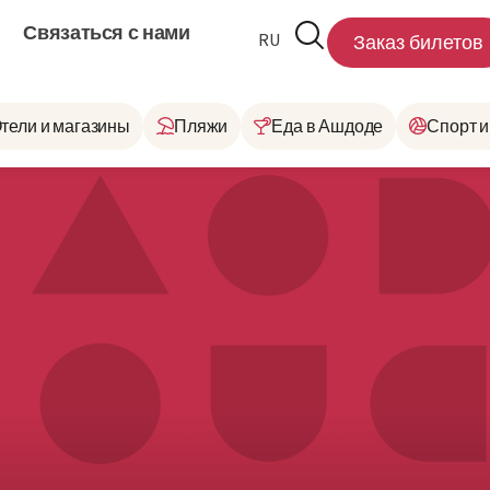
Связаться с нами
RU
HE
Заказ билетов
тели и магазины
Пляжи
Еда в Ашдоде
Спорт и