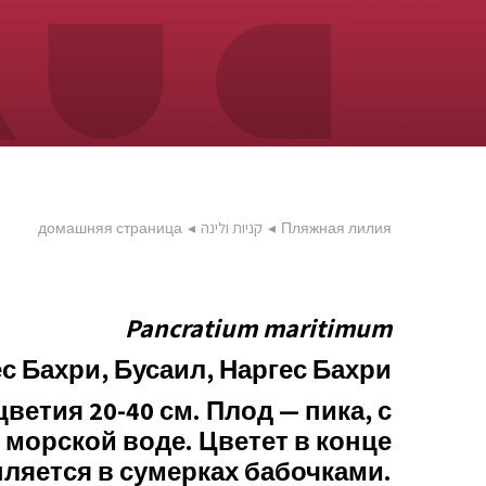
домашняя страница
◂
קניות ולינה
◂
Пляжная лилия
Pancratium maritimum
с Бахри, Бусаил, Наргес Бахри
етия 20-40 см. Плод — пика, с
морской воде. Цветет в конце
ляется в сумерках бабочками.