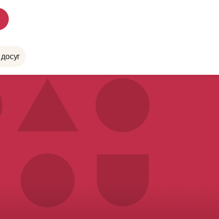
 досуг