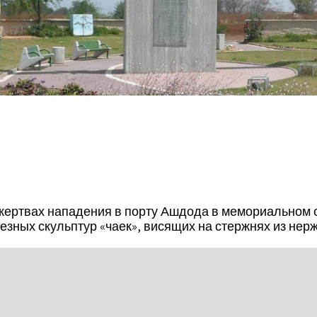
 жертвах нападения в порту Ашдода в мемориальном с
езных скульптур «чаек», висящих на стержнях из нер