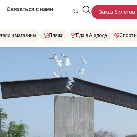
Связаться с нами
RU
HE
Заказ билетов
тели и магазины
Пляжи
Еда в Ашдоде
Спорт и