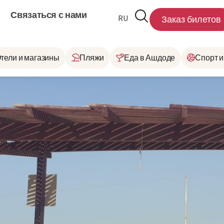
Связаться с нами
RU
HE
Заказ билетов
тели и магазины
Пляжи
Еда в Ашдоде
Спорт и