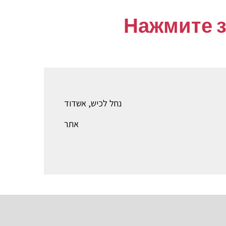
Нажмите з
נחל לכיש, אשדוד
אתר