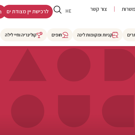
שרות
צור קשר
RU
HE
לרכישת יין מצודת ים
ר
רים
קניות ומקומות לינה
חופים
קולינריה וחיי לילה