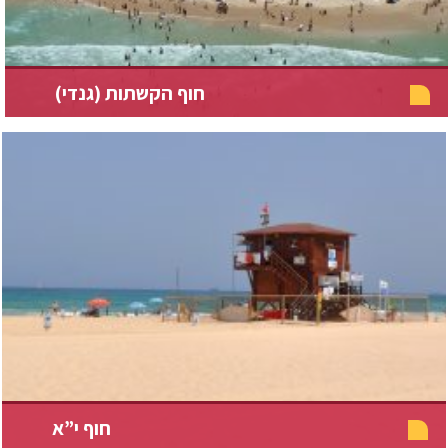
חוף הקשתות (גנדי)
חוף י”א