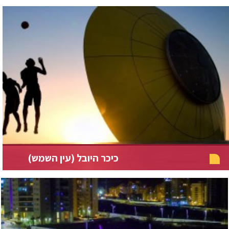
כיכר היובל (עין השמש)