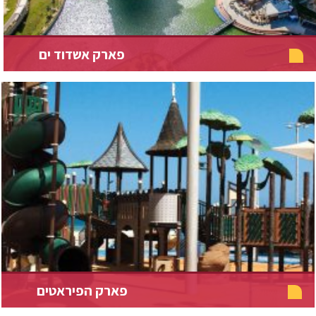
פארק אשדוד ים
פארק הפיראטים