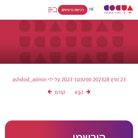
FR
RU
HE
רכישת כרטיסים
23 מרץ 2023
28 ספטמבר 2023
על ידי
ashdod_admin
הַבָּא
קודם
הירשמו