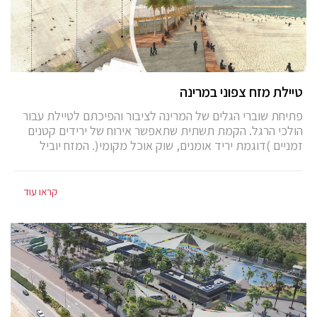
טיילת מזח צפוני במרינה
פתיחת שוברי הגלים של המרינה לציבור והפיכתם לטיילת עבור
הולכי הרגל. הקמת תשתית שתאפשר אירוח של ירידים קטנים
זמניים )דוגמת יריד אומנים, שוק אוכל מקומי(. המזח יוביל
בסופו אל מרפסת תצפית פתוחה על סף המים. תחילת עבודות
בשובר הצפוני ב-2020.
קראו עוד