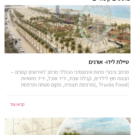
טיילת לידו- אורנים
מרחב ציבורי פתוח אינטנסיבי הכולל: מרחב לאירועים קטנים –
הצגות חוץ לילדים, קבלת שבת, יריד אוכל, יריד משאיות
)Trucks Food ,)מרפסת תצפית, מקום מנוחה ומרפסת
לספורט חוץ – יוגה, פילאטיס, ועוד. במרחב מתוכנן חלל עבודה
חוץ )Workout – )עם מקומות עבודה בסביבת החוץ, הכוללים
מערך הצללה, נקודות גישה לחשמל ואינטרנט אלחוטי. לאורכה
קראו עוד
של הטיילת קיוסקים. המיזם כולל חידוש והשמשת המגדל,
ומבנה האונייה.