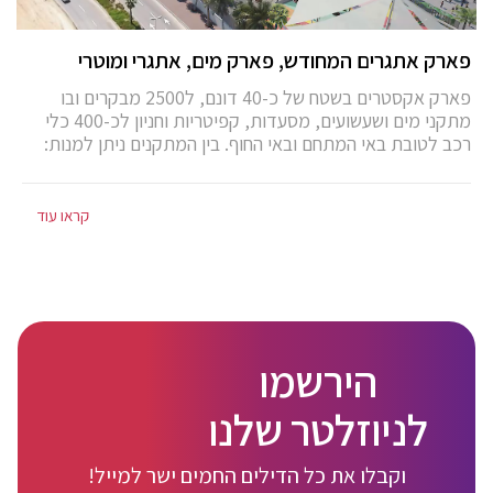
פארק אתגרים המחודש, פארק מים, אתגרי ומוטרי
פארק אקסטרים בשטח של כ-40 דונם, ל2500 מבקרים ובו
מתקני מים ושעשועים, מסעדות, קפיטריות וחניון לכ-400 כלי
רכב לטובת באי המתחם ובאי החוף. בין המתקנים ניתן למנות:
מגלשות מים, בריכות, בריכת ג’טים, מתקני שעשועים לילדים,
מסלול קרטינג, הצללה ועוד.
קראו עוד
הירשמו
לניוזלטר שלנו
וקבלו את כל הדילים החמים ישר למייל!