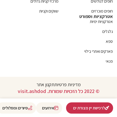
חופים לגולשים
מרכזי קניות גדולים
חופים מוכרזים
שווקים וקניות
אטרקציות וספורט
אטרקציות ימיות
גלגלים
ספא
פארקים ואתרי בילוי
פנאי
מדיניות פרטיות
תקנון אתר
© 2022 כל הזכויות שמורות. visit.ashdod
לרכישת יין מצודת ים
אירועים
סיורים ומסלולים