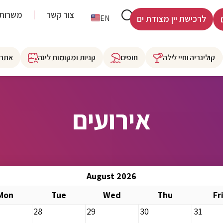
צור קשר
משרות
HE
EN
לרכישת יין מצודת ים
קולינריה וחיי לילה
חופים
קניות ומקומות לינה
אתרי
אירועים
August 2026
Mon
Tue
Wed
Thu
Fr
28
29
30
31