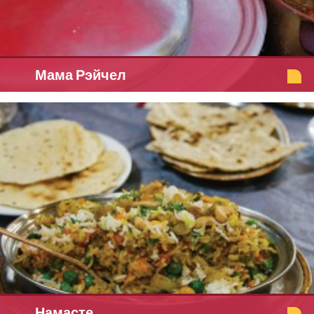
Мама Рэйчел
Намасте