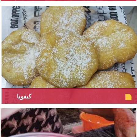
كيفويا