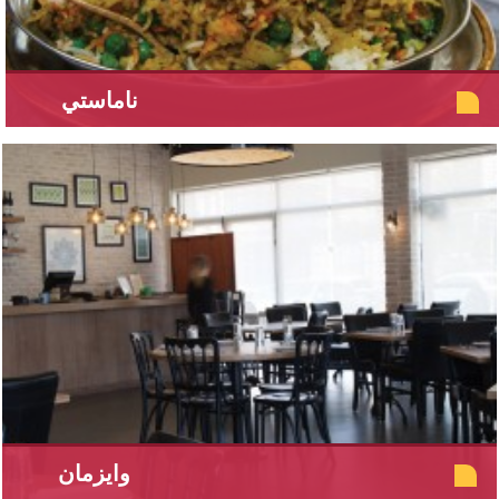
ناماستي
وايزمان