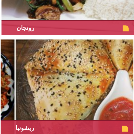
رونجان
ريشونيا