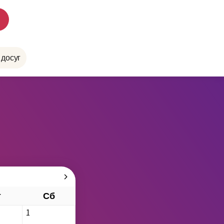
 досуг
т
Сб
1