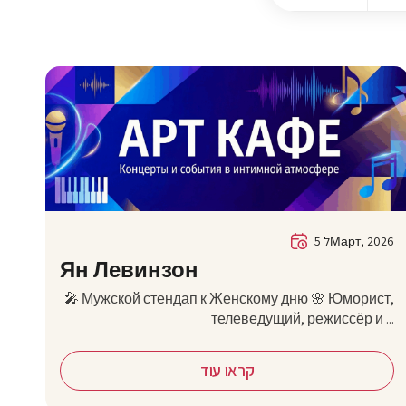
5 לМарт, 2026
Ян Левинзон
🎤 Мужской стендап к Женскому дню 🌸 Юморист,
телеведущий, режиссёр и ...
קראו עוד