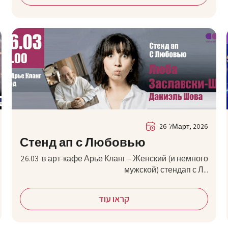
26 לМарт, 2026
Стенд ап с Любовью
26.03 в арт-кафе Арье Кланг – Женский (и немного
мужской) стендап с Л...
קראו עוד