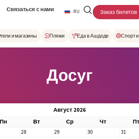
Связаться с нами
RU
HE
Заказ билетов
тели и магазины
Пляжи
Еда в Ашдоде
Спорт и
Досуг
Август 2026
Пн
Вт
Ср
Чт
П
28
29
30
31