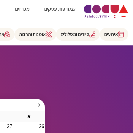
הצטרפות עסקים
מכרזים
מ
אירועים
סיורים ומסלולים
אומנות ותרבות
את
א
27
26