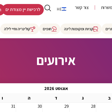
שרות
צור קשר
RU
HE
לרכישת יין מצודת ים
ר
רים
קניות ומקומות לינה
חופים
קולינריה וחיי לילה
אירועים
אוגוסט 2026
ב
ג
ד
ה
ו
31
30
29
28