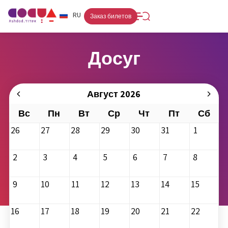
FR
RU
HE
Заказ билетов
Досуг
Август 2026
Вс
Пн
Вт
Ср
Чт
Пт
Сб
26
27
28
29
30
31
1
2
3
4
5
6
7
8
9
10
11
12
13
14
15
16
17
18
19
20
21
22