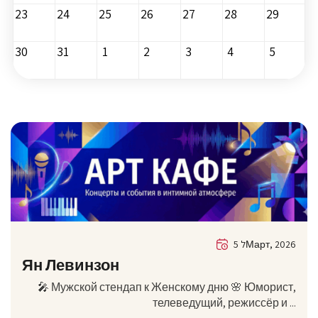
23
24
25
26
27
28
29
30
31
1
2
3
4
5
5 לМарт, 2026
Ян Левинзон
🎤 Мужской стендап к Женскому дню 🌸 Юморист,
телеведущий, режиссёр и ...