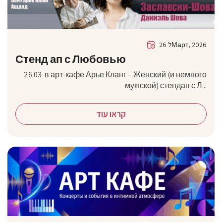
26 לМарт, 2026
Стенд ап с Любовью
26.03 в арт-кафе Арье Кланг – Женский (и немного
мужской) стендап с Л...
קראו עוד