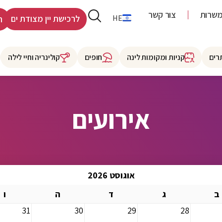
שרות
צור קשר
RU
HE
לרכישת יין מצודת ים
ר
רים
קניות ומקומות לינה
חופים
קולינריה וחיי לילה
אירועים
אוגוסט 2026
ב
ג
ד
ה
ו
31
30
29
28