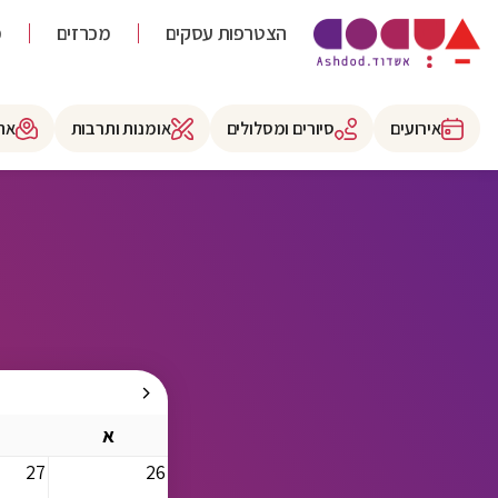
הצטרפות עסקים
מכרזים
מ
אירועים
סיורים ומסלולים
אומנות ותרבות
את
א
27
26