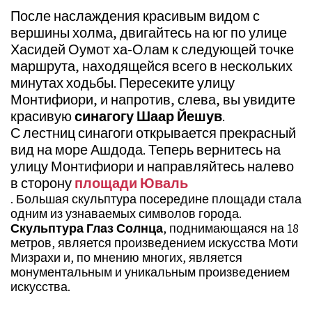
После наслаждения красивым видом с
вершины холма, двигайтесь на юг по улице
Хасидей Оумот ха-Олам к следующей точке
маршрута, находящейся всего в нескольких
минутах ходьбы. Пересеките улицу
Монтифиори, и напротив, слева, вы увидите
красивую
синагогу Шаар Йешув
.
С лестниц синагоги открывается прекрасный
вид на море Ашдода. Теперь вернитесь на
улицу Монтифиори и направляйтесь налево
в сторону
площади Юваль
. Большая скульптура посередине площади стала
одним из узнаваемых символов города.
Скульптура Глаз Солнца
, поднимающаяся на 18
метров, является произведением искусства Моти
Мизрахи и, по мнению многих, является
монументальным и уникальным произведением
искусства.