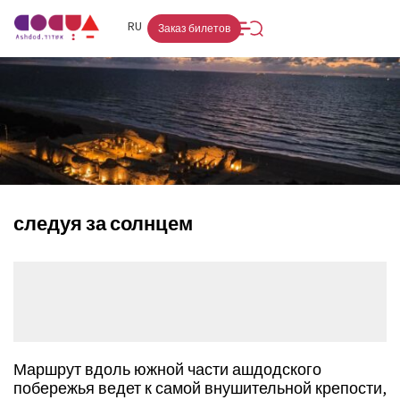
FR
RU
HE
Заказ билетов
следуя за солнцем
Маршрут вдоль южной части ашдодского
побережья ведет к самой внушительной крепости,