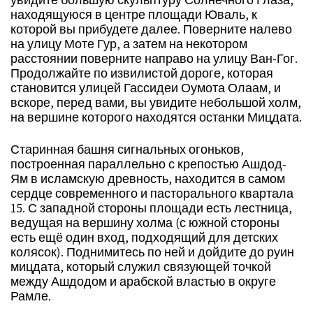
находящуюся в центре площади Юваль, к
которой вы прибудете далее. Поверните налево
на улицу Моте Гур, а затем на некотором
расстоянии поверните направо на улицу Ван-Гог.
Продолжайте по извилистой дороге, которая
становится улицей Гассидеи Оумота Олаам, и
вскоре, перед вами, вы увидите небольшой холм,
на вершине которого находятся останки Мицдата.
Старинная башня сигнальных огоньков,
построенная параллельно с крепостью Ашдод-
Ям в исламскую древность, находится в самом
сердце современного и пасторального квартала
15. С западной стороны площади есть лестница,
ведущая на вершину холма (с южной стороны
есть ещё один вход, подходящий для детских
колясок). Поднимитесь по ней и дойдите до руин
мицдата, который служил связующей точкой
между Ашдодом и арабской властью в округе
Рамле.