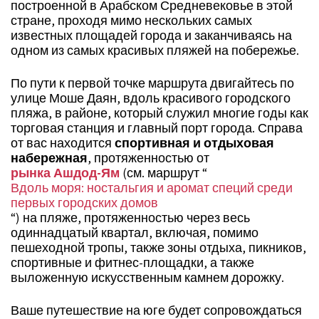
построенной в Арабском Средневековье в этой
стране, проходя мимо нескольких самых
известных площадей города и заканчиваясь на
одном из самых красивых пляжей на побережье.
По пути к первой точке маршрута двигайтесь по
улице Моше Даян, вдоль красивого городского
пляжа, в районе, который служил многие годы как
торговая станция и главный порт города. Справа
от вас находится
спортивная и отдыховая
набережная
, протяженностью от
рынка Ашдод-Ям
(см. маршрут “
Вдоль моря: ностальгия и аромат специй среди
первых городских домов
“) на пляже, протяженностью через весь
одиннадцатый квартал, включая, помимо
пешеходной тропы, также зоны отдыха, пикников,
спортивные и фитнес-площадки, а также
выложенную искусственным камнем дорожку.
Ваше путешествие на юге будет сопровождаться