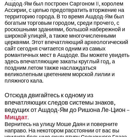
Ашдод-Ям был построен Саргоном II, королем
Ассирии, с целью предотвратить вторжение на
территорию города. В то время Ашдод-Ям был
богатым торговым городом, среди прочего, с
роскошными зданиями, большой набережной и
широкой улицей, а также многочисленными
церквями. Этот впечатляющий археологический
сайт сегодня считается одним из самых
романтичных мест в Ашдоде. Вы можете увидеть
здесь впечатляющие закаты круглый год, а
поздним летом также наслаждаться
великолепным цветением морской лилии и
пляжного кала.
Отсюда двигайтесь к одному из
впечатляющих следов системы знаков,
ведущих от Ашдод-Ям до Ришона Ле-Цион –
Мицдат
.
Вернитесь на улицу Моше Даян и поверните
направо. На некотором расстоянии от вас вы
увидите большую скульптуру Солнечного Глаза,