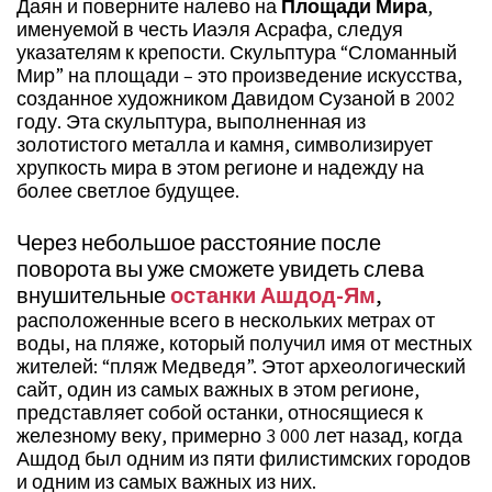
Даян и поверните налево на
Площади Мира
,
именуемой в честь Иаэля Асрафа, следуя
указателям к крепости. Скульптура “Сломанный
Мир” на площади – это произведение искусства,
созданное художником Давидом Сузаной в 2002
году. Эта скульптура, выполненная из
золотистого металла и камня, символизирует
хрупкость мира в этом регионе и надежду на
более светлое будущее.
Через небольшое расстояние после
поворота вы уже сможете увидеть слева
внушительные
останки Ашдод-Ям
,
расположенные всего в нескольких метрах от
воды, на пляже, который получил имя от местных
жителей: “пляж Медведя”. Этот археологический
сайт, один из самых важных в этом регионе,
представляет собой останки, относящиеся к
железному веку, примерно 3 000 лет назад, когда
Ашдод был одним из пяти филистимских городов
и одним из самых важных из них.