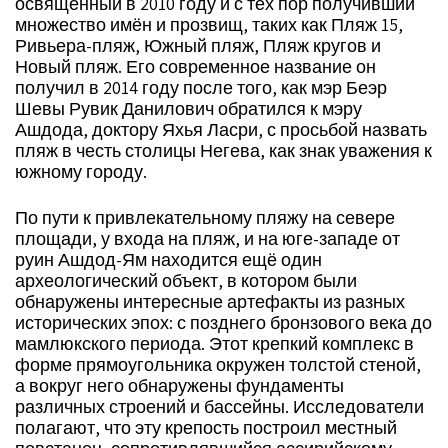
освященный в 2010 году и с тех пор получивший
множество имён и прозвищ, таких как Пляж 15,
Ривьера-пляж, Южный пляж, Пляж кругов и
Новый пляж. Его современное название он
получил в 2014 году после того, как мэр Беэр
Шевы Рувик Данилович обратился к мэру
Ашдода, доктору Яхья Ласри, с просьбой назвать
пляж в честь столицы Негева, как знак уважения к
южному городу.
По пути к привлекательному пляжу на севере
площади, у входа на пляж, и на юге-западе от
руин Ашдод-Ям находится ещё один
археологический объект, в котором были
обнаружены интересные артефакты из разных
исторических эпох: с позднего бронзового века до
мамлюкского периода. Этот крепкий комплекс в
форме прямоугольника окружен толстой стеной,
а вокруг него обнаружены фундаменты
различных строений и бассейны. Исследователи
полагают, что эту крепость построил местный