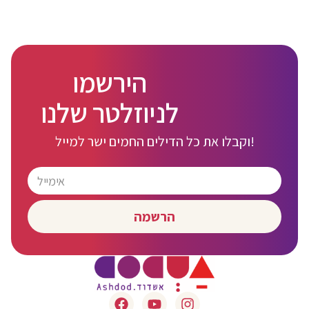
הירשמו
לניוזלטר שלנו
וקבלו את כל הדילים החמים ישר למייל!
הרשמה