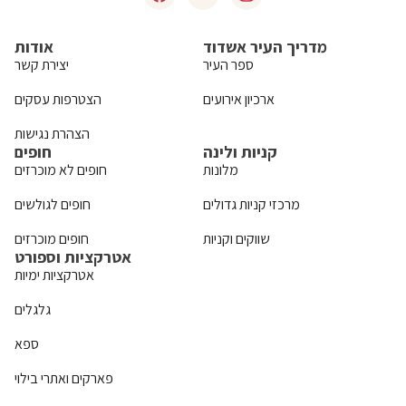
מדריך העיר אשדוד
אודות
ספר העיר
יצירת קשר
ארכיון אירועים
הצטרפות עסקים
הצהרת נגישות
קניות ולינה
חופים
מלונות
חופים לא מוכרזים
מרכזי קניות גדולים
חופים לגולשים
שווקים וקניות
חופים מוכרזים
אטרקציות וספורט
אטרקציות ימיות
גלגלים
ספא
פארקים ואתרי בילוי