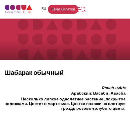
FR
RU
HE
Заказ билетов
Шабарак обычный
Ononis natrix
Арабский: Васаби, Авасба
Несколько липкое однолетнее растение, покрытое
волосками. Цветет в марте-мае. Цветки похожи на плотную
гроздь розово-голубого цвета.