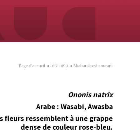
Shabarak est courant
◂
קניות ולינה
◂
Page d'accueil
Ononis natrix
Arabe : Wasabi, Awasba
es fleurs ressemblent à une grappe
dense de couleur rose-bleu.