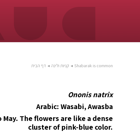
Shabarak is common
◂
קניות ולינה
◂
דף הבית
Ononis natrix
Arabic: Wasabi, Awasba
 May. The flowers are like a dense
cluster of pink-blue color.